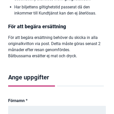
Har biljettens giltighetstid passerat då den
inkommer till Kundtjänst kan den ej återlösas.
För att begära ersättning
För att begära ersättning behöver du skicka in alla
originalkvitton via post. Detta måste göras senast 2
månader efter resan genomfördes.
Båtbussarna ersätter ej mat och dryck.
Ange uppgifter
Bekräfta uppgifter
Förnamn
*
Sammanfattning